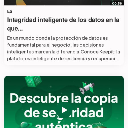
00:58
ES
Partners
Integridad inteligente de los datos en la
que...
Login
Support
EN
En un mundo donde la protección de datos es
fundamental para el negocio, las decisiones
inteligentes marcan la diferencia.Conoce Keepit: la
Get a demo
plataforma inteligente de resiliencia y recuperación
que te mantiene en control.