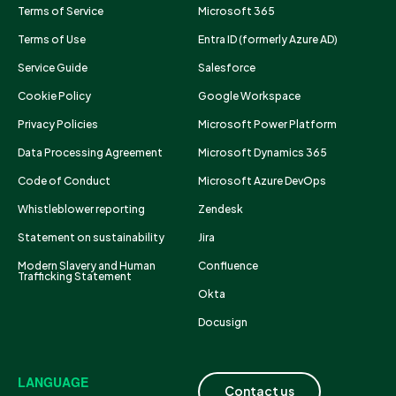
Terms of Service
Microsoft 365
Terms of Use
Entra ID (formerly Azure AD)
Service Guide
Salesforce
Cookie Policy
Google Workspace
Privacy Policies
Microsoft Power Platform
Data Processing Agreement
Microsoft Dynamics 365
Code of Conduct
Microsoft Azure DevOps
Whistleblower reporting
Zendesk
Statement on sustainability
Jira
Modern Slavery and Human
Confluence
Trafficking Statement
Okta
Docusign
LANGUAGE
Contact us