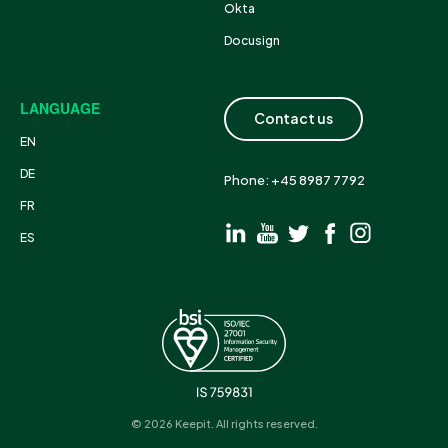
Okta
Docusign
LANGUAGE
Contact us
EN
DE
Phone: +45 8987 7792
FR
ES
© 2026 Keepit. All rights reserved.