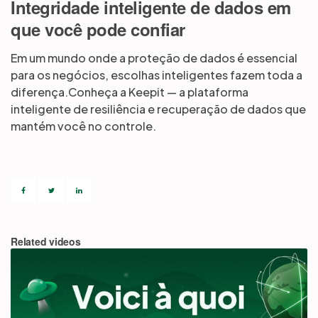
Integridade inteligente de dados em
que você pode confiar
Partners
Em um mundo onde a proteção de dados é essencial
para os negócios, escolhas inteligentes fazem toda a
Login
Support
EN
diferença.Conheça a Keepit — a plataforma
inteligente de resiliência e recuperação de dados que
mantém você no controle.
Get a demo
Related videos