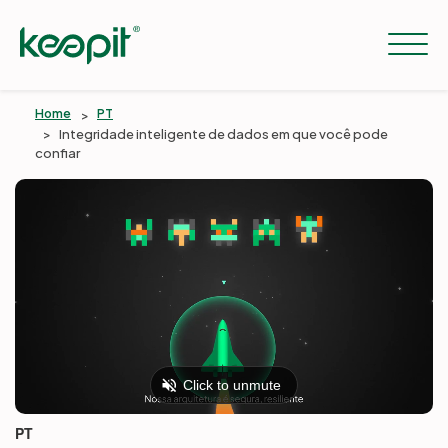
Home
PT
Integridade inteligente de dados em que você pode
confiar
Solutions
Services
Pricing
Resources
PT
Company