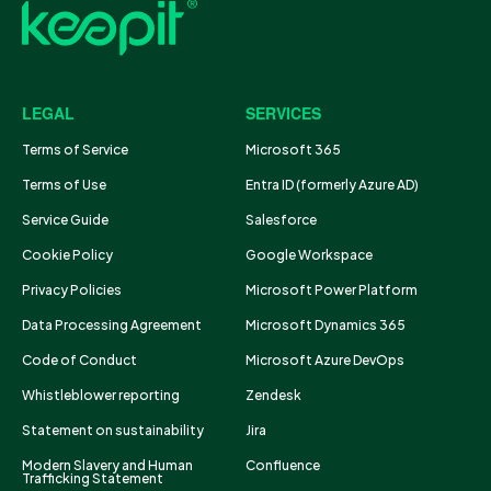
LEGAL
SERVICES
Terms of Service
Microsoft 365
Terms of Use
Entra ID (formerly Azure AD)
Service Guide
Salesforce
Cookie Policy
Google Workspace
Privacy Policies
Microsoft Power Platform
Data Processing Agreement
Microsoft Dynamics 365
Code of Conduct
Microsoft Azure DevOps
Whistleblower reporting
Zendesk
Statement on sustainability
Jira
Modern Slavery and Human
Confluence
Trafficking Statement